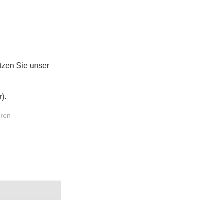
tzen Sie unser
).
eren