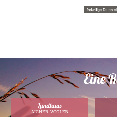
freiwillige Daten 
Telefon
Postleitzahl
Eine R
Landhaus
AIGNER-VOGLER