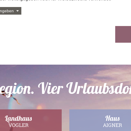
eingeben
Straße
Ort
egion. Vier Urlaubsdo
Landhaus
Haus
VOGLER
AIGNER