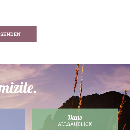
SENDEN
mizile.
Haus
ALLGÄUBLICK